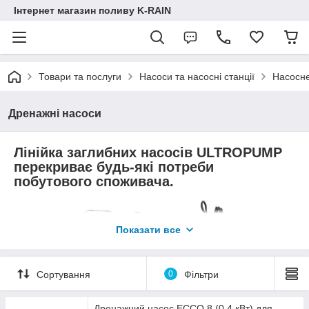
Інтернет магазин поливу K-RAIN
Товари та послуги
Насоси та насосні станції
Насосне
Дренажні насоси
Лінійка заглибних насосів ULTROPUMP
перекриває будь-які потреби
побутового споживача.
Показати все
Сортування
0
Фільтри
Дренажний насос ECCO 8 (0.4 кВт) для