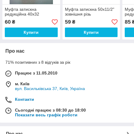
Муфта затискна
Муфта затискна 50х11/2"
Муфт
редукційна 40х32
зовнішня різь
реду
60
59
85
₴
₴
Купити
Купити
Про нас
71% позитивних з 8 відгуків за рік
Працює з 11.05.2010
м. Київ
вул. Васильківська 37, Київ, Україна
Контакти
Сьогодні працює з 08:30 до 18:00
Показати весь графік роботи
Про нас