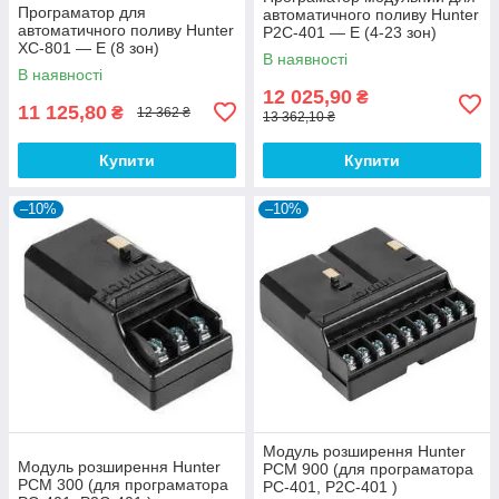
Програматор для
автоматичного поливу Hunter
автоматичного поливу Hunter
P2C-401 — E (4-23 зон)
XC-801 — E (8 зон)
В наявності
В наявності
12 025,90
₴
11 125,80
₴
12 362 ₴
13 362,10 ₴
Купити
Купити
–10%
–10%
Модуль розширення Hunter
Модуль розширення Hunter
PCM 900 (для програматора
PCM 300 (для програматора
PC-401, P2C-401 )