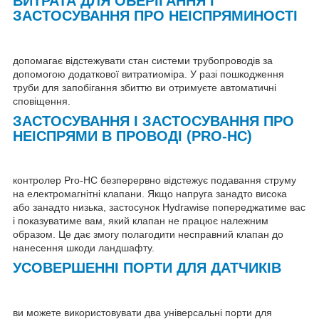
ВИТРАТА ДЛЯ ОБЕРІГАННЯ І
ЗАСТОСУВАННЯ ПРО НЕІСПРЯМИНОСТІ
допомагає відстежувати стан системи трубопроводів за
допомогою додаткової витратиоміра. У разі пошкодження
труби для запобігання збиттю ви отримуєте автоматичні
сповіщення.
ЗАСТОСУВАННЯ І ЗАСТОСУВАННЯ ПРО
НЕІСПРЯМИ В ПРОВОДІ (PRO-HC)
контролер Pro-HC безперервно відстежує подавання струму
на електромагнітні клапани. Якщо напруга занадто висока
або занадто низька, застосунок Hydrawise попереджатиме вас
і показуватиме вам, який клапан не працює належним
образом. Це дає змогу полагодити несправний клапан до
нанесення шкоди ландшафту.
УСОВЕРШЕННІ ПОРТИ ДЛЯ ДАТЧИКІВ
ви можете використовувати два універсальні порти для