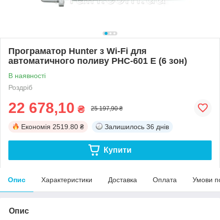
Програматор Hunter з Wi-Fi для
автоматичного поливу PHC-601 E (6 зон)
В наявності
Роздріб
22 678,10
₴
25 197,90 ₴
Економія
2519.80 ₴
Залишилось
36 днів
Купити
Опис
Характеристики
Доставка
Оплата
Умови п
Опис