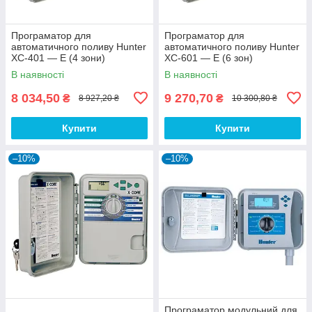
Програматор для
Програматор для
автоматичного поливу Hunter
автоматичного поливу Hunter
XC-401 — E (4 зони)
XC-601 — E (6 зон)
В наявності
В наявності
8 034,50
9 270,70
₴
₴
8 927,20 ₴
10 300,80 ₴
Купити
Купити
–10%
–10%
Програматор модульний для