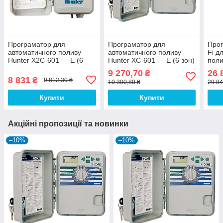
Програматор для
Програматор для
Прог
автоматичного поливу
автоматичного поливу
Fi д
Hunter X2C-601 — E (6
Hunter XC-601 — E (6 зон)
поли
зон)
зон)
9 270,70
26 
₴
8 831
₴
9 812,30 ₴
10 300,80 ₴
29 84
Купити
Купити
Акційні пропозиції та новинки
–10%
–10%