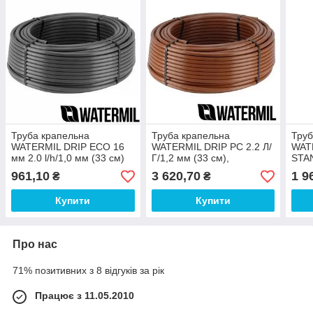
Труба крапельна
Труба крапельна
Труб
WATERMIL DRIP ECO 16
WATERMIL DRIP PC 2.2 Л/
WAT
мм 2.0 l/h/1,0 мм (33 см)
Г/1,2 мм (33 см),
STAN
50 м
коричнева двошарова з
(33 
961,10
3 620,70
1 9
₴
₴
компенсацією бухта 100 м
Купити
Купити
Про нас
71% позитивних з 8 відгуків за рік
Працює з 11.05.2010