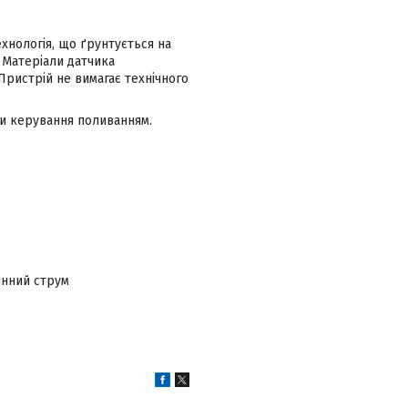
хнологія, що ґрунтується на
 Матеріали датчика
 Пристрій не вимагає технічного
ми керування поливанням.
інний струм