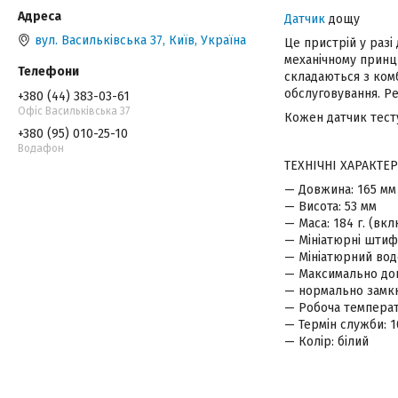
Датчик
дощу
вул. Васильківська 37, Київ, Україна
Це пристрій у разі
механічному принц
складаються з комб
обслуговування. Ре
+380 (44) 383-03-61
Офіс Васильківська 37
Кожен датчик тест
+380 (95) 010-25-10
Водафон
ТЕХНІЧНІ ХАРАКТЕ
— Довжина: 165 мм
— Висота: 53 мм
— Маса: 184 г. (вк
— Мініатюрні штиф
— Мініатюрний во
— Максимально допу
— нормально замкн
— Робоча температу
— Термін служби: 1
— Колір: білий