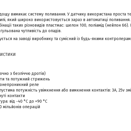
 дощу вимикає систему поливання. У датчику використана проста те
ипі, який широко використовується зараз в автоматиці поливання.
інації таких різновидів пластмас: шелон 100, поліамід (нейлон 66).
гульована чутливість до опадів.
ується на заводі виробнику та сумісний із будь-якими контролера
РИСТИКИ
лючно з безліччю дротів)
ти та потужний стрижень
донепроникний реле
стима потужність увімкнення або вимкнення контактів: 3A, 25v зм
уті контакти
ра: від -40 °C до +90 °C
0 мільйонів операцій