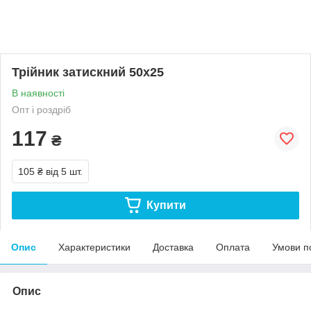
Трійник затискний 50х25
В наявності
Опт і роздріб
117
₴
105 ₴
від 5 шт.
Купити
Опис
Характеристики
Доставка
Оплата
Умови п
Опис