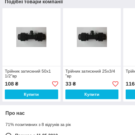
Подібні товари компанії
Трійник затискний 50х1
Трійник затискний 25х3/4
Трій
1/2"вр
"вр
108
33
116
₴
₴
Купити
Купити
Про нас
71% позитивних з 8 відгуків за рік