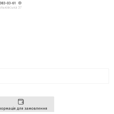
 383-03-61
льківська 37
формація для замовлення