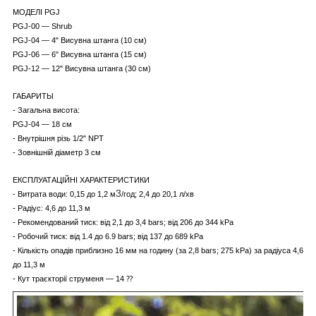
МОДЕЛІ PGJ
PGJ-00 ― Shrub
PGJ-04 — 4" Висувна штанга (10 см)
PGJ-06 — 6" Висувна штанга (15 см)
PGJ-12 — 12" Висувна штанга (30 см)
ГАБАРИТЫ
- Загальна висота:
PGJ-04 — 18 см
- Внутрішня різь 1/2" NPT
- Зовнішній діаметр 3 cм
ЕКСПЛУАТАЦІЙНІ ХАРАКТЕРИСТИКИ
3
- Витрата води: 0,15 до 1,2 м
/год; 2,4 до 20,1 л/хв
- Радіус: 4,6 до 11,3 м
- Рекомендований тиск: від 2,1 до 3,4 bars; від 206 до 344 kPa
- Робочий тиск: від 1.4 до 6.9 bars; від 137 до 689 kPa
- Кількість опадів приблизно 16 мм на годину (за 2,8 bars; 275 kPa) за радіуса 4,6
до 11,3 м
- Кут траєкторії струменя — 14 ⁇