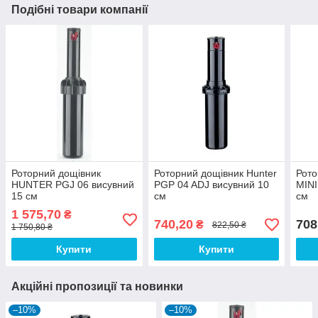
Подібні товари компанії
Роторний дощівник
Роторний дощівник Hunter
Рото
HUNTER PGJ 06 висувний
PGP 04 ADJ висувний 10
MINI
15 см
см
см
1 575,70
₴
740,20
708
₴
822,50 ₴
1 750,80 ₴
Купити
Купити
Акційні пропозиції та новинки
–10%
–10%