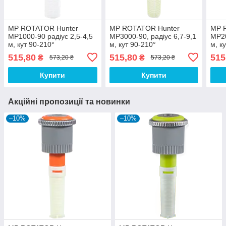
MP ROTATOR Hunter
MP ROTATOR Hunter
MP 
MP1000-90 радіус 2,5-4,5
MP3000-90, радіус 6,7-9,1
MP20
м, кут 90-210°
м, кут 90-210°
м, к
515,80
515,80
515
₴
₴
573,20 ₴
573,20 ₴
Купити
Купити
Акційні пропозиції та новинки
–10%
–10%