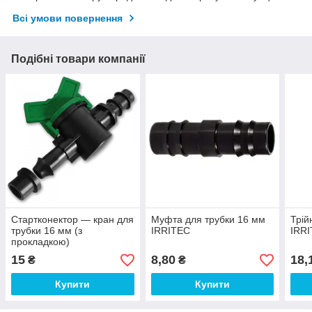
Всі умови повернення
Подібні товари компанії
Стартконектор — кран для
Муфта для трубки 16 мм
Трій
трубки 16 мм (з
IRRITEC
IRR
прокладкою)
15
8,80
18,
₴
₴
Купити
Купити