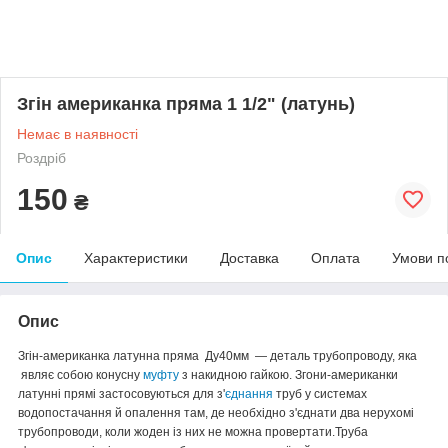
Згін американка пряма 1 1/2" (латунь)
Немає в наявності
Роздріб
150
₴
Опис
Характеристики
Доставка
Оплата
Умови п
Опис
Згін-американка латунна пряма Ду40мм ―
деталь трубопроводу, яка
являє собою конусну
муфту
з накидною гайкою.
Згони-американки
латунні прямі застосовуються
для з'
єднання
труб у системах
водопостачання й опалення там, де необхідно з'єднати два нерухомі
трубопроводи, коли жоден із них не можна провертати.Труба