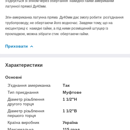
з'єднується зі згіном через обертання накидної гайки
американки
латунної прямої
Ду40мм
.
Згін-американка латунна пряма Ду40мм
дає змогу робити роз'єднання
трубопроводу, не обертаючи його водночас. Завдяки тому, що на
ексцентриці є накидні гайки, а під ними розміщений штуцер із
прокладкою, можна зібрати стик обертаючи гайки.
Приховати
Характеристики
Основні
З'єднання американка
Так
Тип приєднання
Муфтове
Діаметр різьблення
1 1/2"Н
другого торця
Діаметр різьблення
1 1/2"В
першого торця
Країна виробник
Україна
Максимальна
115 град.