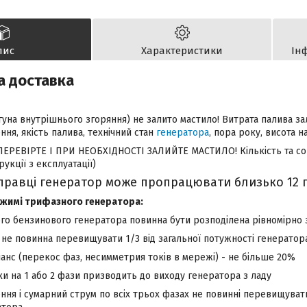
пис
Характеристики
Ін
а доставка
гуна внутрішнього згоряння) не залито мастило! Витрата палива зал
ння, якість палива, технічний стан
генератора
, пора року, висота н
РЕВІРТЕ І ПРИ НЕОБХІДНОСТІ ЗАЛИЙТЕ МАСТИЛО! Кількість та сорт
укції з експлуатації)
правці генератор може пропрацювати близько 12 
ежимі трифазного генератора:
го бензинового генератора повинна бути розподілена рівномірно 
 не повинна перевищувати 1/3 від загальної потужності генератор
анс (перекос фаз, несимметрия токів в мережі) - не більше 20%
и на 1 або 2 фази призводить до виходу генератора з ладу
ння і сумарний струм по всіх трьох фазах не повинні перевищуват