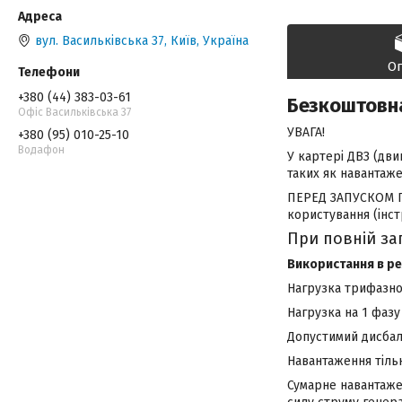
вул. Васильківська 37, Київ, Україна
О
+380 (44) 383-03-61
Безкоштовн
Офіс Васильківська 37
УВАГА!
+380 (95) 010-25-10
Водафон
У картері ДВЗ (дви
таких як навантаже
ПЕРЕД ЗАПУСКОМ ПЕ
користування (інстр
При повній за
Використання в р
Нагрузка трифазно
Нагрузка на 1 фазу
Допустимий дисбал
Навантаження тільк
Сумарне навантаже