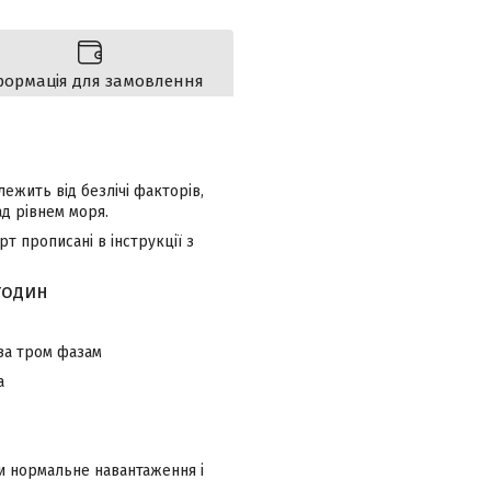
формація для замовлення
ежить від безлічі факторів,
ад рівнем моря.
 прописані в інструкції з
годин
за тром фазам
а
и нормальне навантаження і