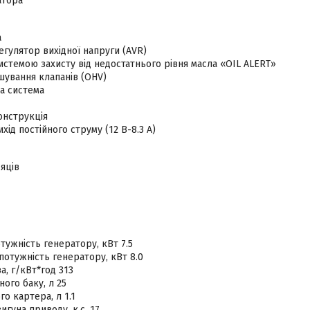
атора
а
гулятор вихідної напруги (AVR)
стемою захисту від недостатнього рівня масла «OIL ALERT»
шування клапанів (OHV)
а система
онструкція
хід постійного струму (12 В-8.3 А)
сяців
тужність генератору, кВт 7.5
отужність генератору, кВт 8.0
а, г/кВт*год 313
ного баку, л 25
го картера, л 1.1
игуна приводу, к.с. 17