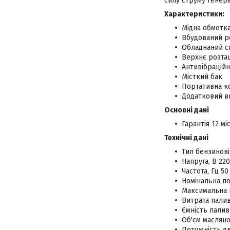
силу струму генер
Характеристики:
Мідна обмотк
Вбудований ре
Обладнаний си
Верхнє розта
Антивібраційн
Місткий бак
Портативна к
Додатковий ви
Основні дані
Гарантія 12 мі
Технічні дані
Тип бензинові
Напруга, В 220
Частота, Гц 50
Номінальна по
Максимальна п
Витрата палив
Ємність палив
Об'єм масляно
Потужність дв