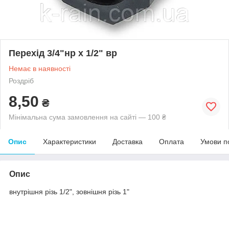
Перехід 3/4"нр х 1/2" вр
Немає в наявності
Роздріб
8,50
₴
Мінімальна сума замовлення на сайті — 100 ₴
Опис
Характеристики
Доставка
Оплата
Умови п
Опис
внутрішня різь 1/2", зовнішня різь 1"